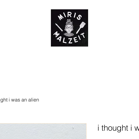
Mein Angebot
Über mich
Shop
Blog
Newsletter
Impressu
ught i was an alien
i thought i 