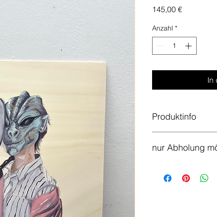
Preis
145,00 €
Anzahl
*
In
Produktinfo
Handgemalt in meine
nur Abholung mö
Bitte beachte, dass 
versende. Du kannst 
im Atelier vor Ort a
mitnehmen.