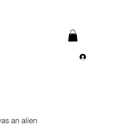
Anmelden
m
was an alien