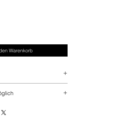
 den Warenkorb
m Atelier in Köln Nippes
glich
ich meine Leinwände nicht 
sie dir nach Terminvereinbarung 
nschauen und sie von dort aus 